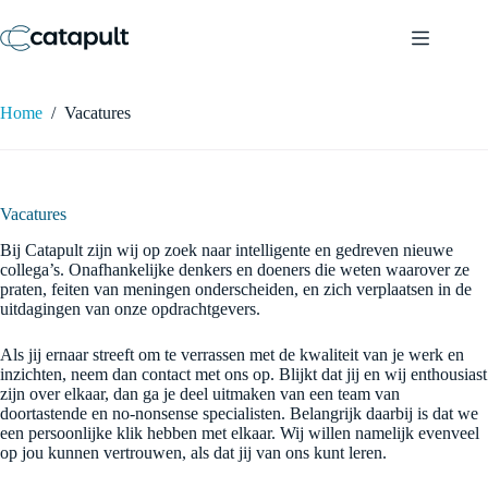
Ga
naar
de
inhoud
Home
/
Vacatures
Vacatures
Bij Catapult zijn wij op zoek naar intelligente en gedreven nieuwe
collega’s. Onafhankelijke denkers en doeners die weten waarover ze
praten, feiten van meningen onderscheiden, en zich verplaatsen in de
uitdagingen van onze opdrachtgevers.
Als jij ernaar streeft om te verrassen met de kwaliteit van je werk en
inzichten, neem dan contact met ons op. Blijkt dat jij en wij enthousiast
zijn over elkaar, dan ga je deel uitmaken van een team van
doortastende en no-nonsense specialisten. Belangrijk daarbij is dat we
een persoonlijke klik hebben met elkaar. Wij willen namelijk evenveel
op jou kunnen vertrouwen, als dat jij van ons kunt leren.