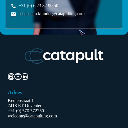
+31 (0) 6 23 82 90 50
sebastiaan.klunder@catapulting.com
Instagram
YouTube
LinkedIn
Adres
Keulenstraat 1
7418 ET Deventer
+31 (0) 570 572250
welcome@catapulting.com