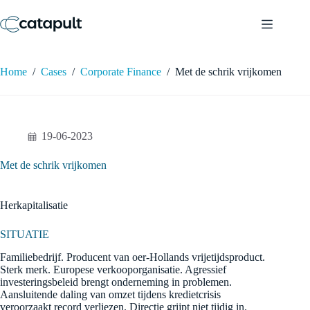
Ga
naar
de
inhoud
Home
/
Cases
/
Corporate Finance
/
Met de schrik vrijkomen
19-06-2023
Met de schrik vrijkomen
Herkapitalisatie
SITUATIE
Familiebedrijf. Producent van oer-Hollands vrijetijdsproduct.
Sterk merk. Europese verkooporganisatie. Agressief
investeringsbeleid brengt onderneming in problemen.
Aansluitende daling van omzet tijdens kredietcrisis
veroorzaakt record verliezen. Directie grijpt niet tijdig in.